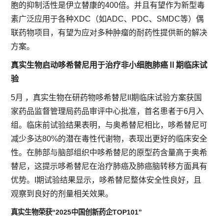
胞的抑制活性是伊立替康的400倍。并且有望作为新型毒
素广泛应用于各种XDC（如ADC、PDC、SMDC等）偶
联药物项目，有望为应对多种肿瘤的耐药性提供新的解决
方案。
真实生物启动哆希替尼用于治疗非小细胞肺癌Ⅱ期临床试
验
5月 ，真实生物在研药物哆希替尼II期临床试验方案获国
家药品监督管理局药品审评中心批准，首名患者于6月入
组。临床前试验结果表明，与奥希替尼相比，哆希替尼可
减少多达80%的潜在毒性代谢物，表现出更好的临床安全
性。在肺部与脑部组织中哆希替尼的原型药含量高于奥希
替尼，这提示哆希替尼在治疗肺癌及肺癌脑转移方面具有
优势。I期试验结果显示，哆希替尼整体安全性良好，且
观察到良好的剂量相关效果。
真实生物荣获“2025中国创新药企TOP101”