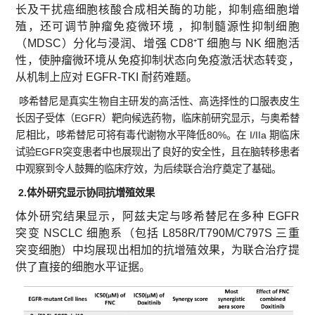
长及干扰癌细胞核酸合成相关酶的功能，抑制癌细胞增
殖，还可调节肿瘤免疫微环境 ，抑制髓源性抑制细胞
（MDSC）分化与浸润、增强 CD8⁺T 细胞与 NK 细胞活
性，使肿瘤微环境从免疫抑制状态向免疫激活状态转变，
从机制上应对 EGFR-TKI 耐药难题。
哆希替尼是真实生物自主研发的高活性、高选择性的口服表皮生
长因子受体（
EGFR）靶向候选药物，临床前研究显示，与奥希替
尼相比，哆希替尼可将有毒代谢物水平降低80%。在 I/IIa 期临床
试验E
GFR
突变患者中也展现出了良好的安全性，且在脑转移患者
中观察到令人鼓舞的
临床疗效
，为后续联合治疗奠定了基础。
2.
体外研究显示协同抗增殖效果
体外研究结果显示，阿兹夫定与哆希替尼在多种 EGFR
突变 NSCLC 细胞系（包括 L858R/T790M/C797S 三重
突变细胞）中均展现出相加的抗增殖效果，为联合治疗提
供了直接的细胞水平证据。