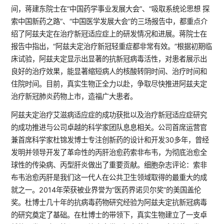
间，蒋建东院士在“中国药学事业发展大会”、“吸取系统论思想 探
索中国新药之路”、“中国医学发展大会”的三场报告中，都重点介
绍了阿兹夫定在治疗新冠适应症上的研发情况和进展。蒋院士在
报告中指出，“阿兹夫定治疗新冠轻重症都非常有效。”根据初期临
床试验，阿兹夫定显示出显著的抗新冠病毒活性，对患者展示出
良好的治疗效果，能显著缩短病人的核酸转阴时间、治疗时间和
住院时间。目前，真实生物正全力以赴，争取尽快推进阿兹夫定
治疗新冠肺炎药物上市，造福广大患者。
阿兹夫定治疗艾滋病适应症的成功获批以及治疗新冠适应症研究
的成功推进与公司卓越的科学家团队息息相关。公司首席运营官
兼首席科学家杜锦发博士专注创新药的设计和开发30多年，曾经
发明并领导开发了革命性的丙肝治愈药索非布韦，为彻底治愈全
球性的传染病、丙型肝炎做出了重要贡献。细胞杂志评论：索非
布韦治愈丙肝是我们这一代人在公共卫生领域取得的最重大的成
就之一。2014年荣获被业界誉为“医药界诺贝尔奖”的美国盖伦
奖。杜博士几十年的抗病毒药物研究经验为阿兹夫定抗新冠病毒
的研究奠定了基础。在杜博士的带领下，真实生物建立了一支卓