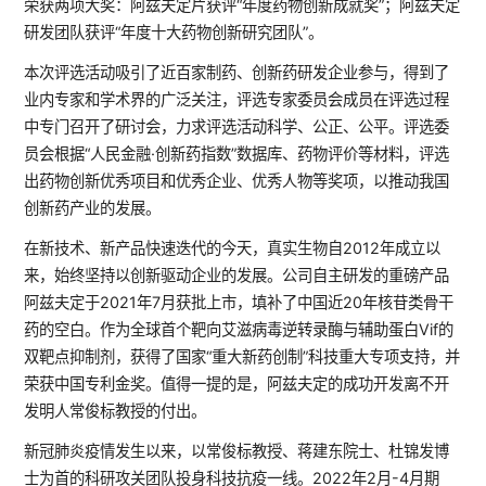
荣获两项大奖：阿兹夫定片获评“年度药物创新成就奖”；阿兹夫定
研发团队获评“年度十大药物创新研究团队”。
本次评选活动吸引了近百家制药、创新药研发企业参与，得到了
业内专家和学术界的广泛关注，评选专家委员会成员在评选过程
中专门召开了研讨会，力求评选活动科学、公正、公平。评选委
员会根据“人民金融·创新药指数”数据库、药物评价等材料，评选
出药物创新优秀项目和优秀企业、优秀人物等奖项，以推动我国
创新药产业的发展。
在新技术、新产品快速迭代的今天，真实生物自2012年成立以
来，始终坚持以创新驱动企业的发展。公司自主研发的重磅产品
阿兹夫定于2021年7月获批上市，填补了中国近20年核苷类骨干
药的空白。作为全球首个靶向艾滋病毒逆转录酶与辅助蛋白Vif的
双靶点抑制剂，获得了国家“重大新药创制”科技重大专项支持，并
荣获中国专利金奖。值得一提的是，阿兹夫定的成功开发离不开
发明人常俊标教授的付出。
新冠肺炎疫情发生以来，以常俊标教授、蒋建东院士、杜锦发博
士为首的科研攻关团队投身科技抗疫一线。2022年2月-4月期