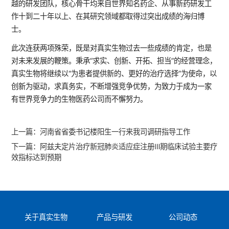
越的研发团队，核心骨干均来自世界知名药企、从事新药研发工
作十到二十年以上、在其研究领域都取得过突出成绩的海归博
士。
此次连获两项殊荣，既是对真实生物过去一些成绩的肯定，也是
对未来发展的鞭策。秉承“求实、创新、开拓、担当”的经营理念，
真实生物将继续以“为患者提供新的、更好的治疗选择”为使命，以
创新为驱动，求真务实，不断增强竞争优势，为致力于成为一家
有世界竞争力的生物医药公司而不懈努力。
上一篇：
河南省省委书记楼阳生一行来我司调研指导工作
下一篇：
阿兹夫定片治疗新冠肺炎适应症注册Ⅲ期临床试验主要疗
效指标达到预期
关于真实生物
产品与研发
公司动态